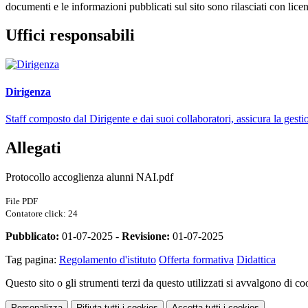
documenti e le informazioni pubblicati sul sito sono rilasciati con li
Uffici responsabili
Dirigenza
Staff composto dal Dirigente e dai suoi collaboratori, assicura la gestio
Allegati
Protocollo accoglienza alunni NAI.pdf
File PDF
Contatore click: 24
Pubblicato:
01-07-2025 -
Revisione:
01-07-2025
Tag pagina:
Regolamento d'istituto
Offerta formativa
Didattica
Questo sito o gli strumenti terzi da questo utilizzati si avvalgono di coo
Personalizza
Rifiuta tutti
i cookies
Accetta tutti
i cookies