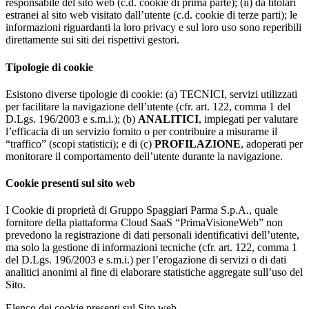
responsabile del sito web (c.d. cookie di prima parte); (ii) da titolari
estranei al sito web visitato dall’utente (c.d. cookie di terze parti); le
informazioni riguardanti la loro privacy e sul loro uso sono reperibili
direttamente sui siti dei rispettivi gestori.
Tipologie di cookie
Esistono diverse tipologie di cookie: (a) TECNICI, servizi utilizzati
per facilitare la navigazione dell’utente (cfr. art. 122, comma 1 del
D.Lgs. 196/2003 e s.m.i.); (b)
ANALITICI
, impiegati per valutare
l’efficacia di un servizio fornito o per contribuire a misurarne il
“traffico” (scopi statistici); e di (c)
PROFILAZIONE
, adoperati per
monitorare il comportamento dell’utente durante la navigazione.
Cookie presenti sul sito web
I Cookie di proprietà di Gruppo Spaggiari Parma S.p.A., quale
fornitore della piattaforma Cloud SaaS “PrimaVisioneWeb” non
prevedono la registrazione di dati personali identificativi dell’utente,
ma solo la gestione di informazioni tecniche (cfr. art. 122, comma 1
del D.Lgs. 196/2003 e s.m.i.) per l’erogazione di servizi o di dati
analitici anonimi al fine di elaborare statistiche aggregate sull’uso del
Sito.
Elenco dei cookie presenti sul Sito web