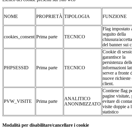
NOME
PROPRIETÀ
TIPOLOGIA
FUNZIONE
Flag impostato 
seguito della
cookies_consent
Prima parte
TECNICO
chiusura/accett
del banner sui 
Cookie di sessi
garantisce la
persistenza dell
PHPSESSID
Prima parte
TECNICO
informazioni la
server a fronte 
nuove richieste 
client.
Contiene flag pe
pagine visitate,
ANALITICO
PVW_VISITE
Prima parte
evitare di conta
ANONIMIZZATO
visite doppie a l
statistico
Modalità per disabilitare/cancellare i cookie