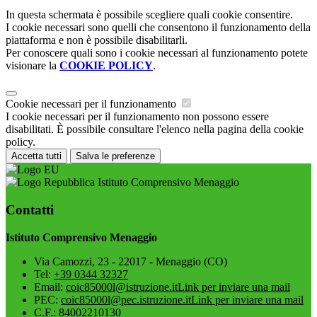
In questa schermata è possibile scegliere quali cookie consentire.
I cookie necessari sono quelli che consentono il funzionamento della
piattaforma e non è possibile disabilitarli.
Per conoscere quali sono i cookie necessari al funzionamento potete
visionare la
COOKIE POLICY
.
Cookie necessari per il funzionamento
I cookie necessari per il funzionamento non possono essere
disabilitati. È possibile consultare l'elenco nella pagina della cookie
policy.
Accetta tutti
Salva le preferenze
Istituto Comprensivo Menaggio
Contatti
Istituto Comprensivo Menaggio
Via Camozzi, 23 - 22017 - Menaggio (CO)
Tel:
+39 0344 32327
Email:
coic85000l@istruzione.it
Link per inviare una mail
PEC:
coic85000l@pec.istruzione.it
Link per inviare una mail
C.F.: 84002210130