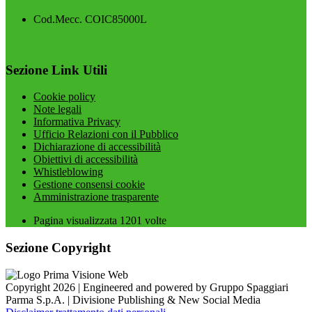
Cod.Mecc. COIC85000L
Sezione Link Utili
Cookie policy
Note legali
Informativa Privacy
Ufficio Relazioni con il Pubblico
Dichiarazione di accessibilità
Obiettivi di accessibilità
Whistleblowing
Gestione consensi cookie
Amministrazione trasparente
Pagina visualizzata
1201
volte
Sezione Copyright
Copyright 2026 | Engineered and powered by Gruppo Spaggiari
Parma S.p.A. | Divisione Publishing & New Social Media