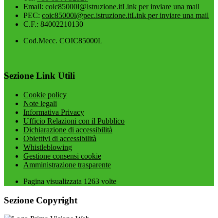
Email:
coic85000l@istruzione.it
Link per inviare una mail
PEC:
coic85000l@pec.istruzione.it
Link per inviare una mail
C.F.: 84002210130
Cod.Mecc. COIC85000L
Sezione Link Utili
Cookie policy
Note legali
Informativa Privacy
Ufficio Relazioni con il Pubblico
Dichiarazione di accessibilità
Obiettivi di accessibilità
Whistleblowing
Gestione consensi cookie
Amministrazione trasparente
Pagina visualizzata
1263
volte
Sezione Copyright