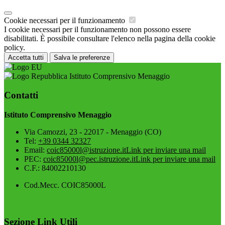
Cookie necessari per il funzionamento
I cookie necessari per il funzionamento non possono essere
disabilitati. È possibile consultare l'elenco nella pagina della cookie
policy.
Accetta tutti
Salva le preferenze
Istituto Comprensivo Menaggio
Contatti
Istituto Comprensivo Menaggio
Via Camozzi, 23 - 22017 - Menaggio (CO)
Tel:
+39 0344 32327
Email:
coic85000l@istruzione.it
Link per inviare una mail
PEC:
coic85000l@pec.istruzione.it
Link per inviare una mail
C.F.: 84002210130
Cod.Mecc. COIC85000L
Sezione Link Utili