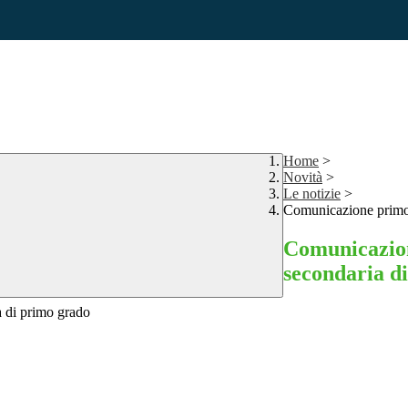
Home
>
Novità
>
Le notizie
>
Comunicazione primo 
Comunicazion
secondaria d
a di primo grado