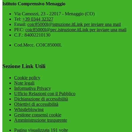
Istituto Comprensivo Menaggio
Via Camozzi, 23 - 22017 - Menaggio (CO)
Tel:
+39 0344 32327
Email:
coic85000l@istruzione.it
Link per inviare una mail
PEC:
coic85000l@pec.istruzione.it
Link per inviare una mail
C.F.: 84002210130
Cod.Mecc. COIC85000L
Sezione Link Utili
Cookie policy
Note legali
Informativa Privacy
Ufficio Relazioni con il Pubblico
Dichiarazione di accessibilità
Obiettivi di accessibilità
Whistleblowing
Gestione consensi cookie
Amministrazione trasparente
Pagina visualizzata
191
volte