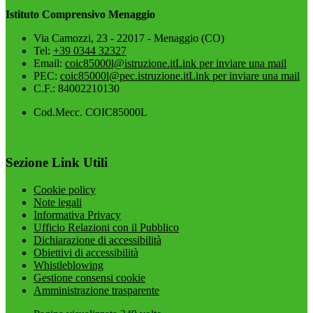
Istituto Comprensivo Menaggio
Via Camozzi, 23 - 22017 - Menaggio (CO)
Tel:
+39 0344 32327
Email:
coic85000l@istruzione.it
Link per inviare una mail
PEC:
coic85000l@pec.istruzione.it
Link per inviare una mail
C.F.: 84002210130
Cod.Mecc. COIC85000L
Sezione Link Utili
Cookie policy
Note legali
Informativa Privacy
Ufficio Relazioni con il Pubblico
Dichiarazione di accessibilità
Obiettivi di accessibilità
Whistleblowing
Gestione consensi cookie
Amministrazione trasparente