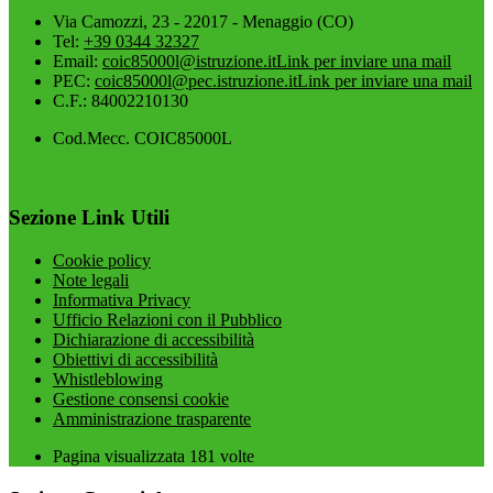
Via Camozzi, 23 - 22017 - Menaggio (CO)
Tel:
+39 0344 32327
Email:
coic85000l@istruzione.it
Link per inviare una mail
PEC:
coic85000l@pec.istruzione.it
Link per inviare una mail
C.F.: 84002210130
Cod.Mecc. COIC85000L
Sezione Link Utili
Cookie policy
Note legali
Informativa Privacy
Ufficio Relazioni con il Pubblico
Dichiarazione di accessibilità
Obiettivi di accessibilità
Whistleblowing
Gestione consensi cookie
Amministrazione trasparente
Pagina visualizzata
181
volte