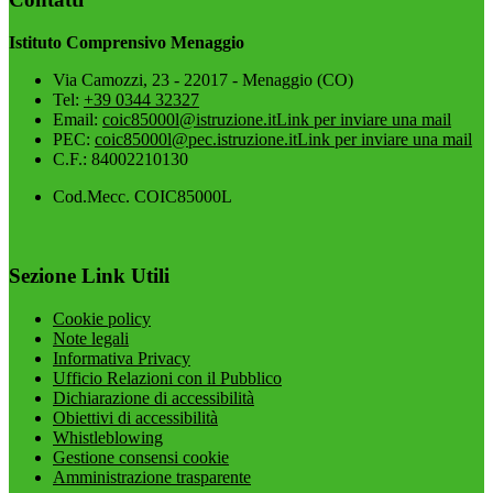
Istituto Comprensivo Menaggio
Via Camozzi, 23 - 22017 - Menaggio (CO)
Tel:
+39 0344 32327
Email:
coic85000l@istruzione.it
Link per inviare una mail
PEC:
coic85000l@pec.istruzione.it
Link per inviare una mail
C.F.: 84002210130
Cod.Mecc. COIC85000L
Sezione Link Utili
Cookie policy
Note legali
Informativa Privacy
Ufficio Relazioni con il Pubblico
Dichiarazione di accessibilità
Obiettivi di accessibilità
Whistleblowing
Gestione consensi cookie
Amministrazione trasparente