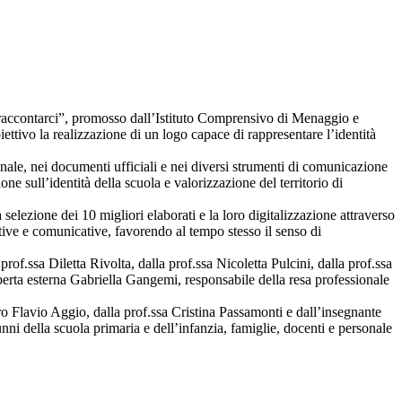
r raccontarci”, promosso dall’Istituto Comprensivo di Menaggio e
ettivo la realizzazione di un logo capace di rappresentare l’identità
ionale, nei documenti ufficiali e nei diversi strumenti di comunicazione
one sull’identità della scuola e valorizzazione del territorio di
la selezione dei 10 migliori elaborati e la loro digitalizzazione attraverso
ative e comunicative, favorendo al tempo stesso il senso di
of.ssa Diletta Rivolta, dalla prof.ssa Nicoletta Pulcini, dalla prof.ssa
perta esterna Gabriella Gangemi, responsabile della resa professionale
ro Flavio Aggio, dalla prof.ssa Cristina Passamonti e dall’insegnante
unni della scuola primaria e dell’infanzia, famiglie, docenti e personale