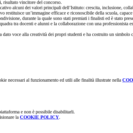
, risultato vincitore del concorso.
tivo alcuni dei valori principali dell’Istituto: crescita, inclusione, coll
ivo restituisce un’immagine efficace e riconoscibile della scuola, capace
ivisione, durante la quale sono stati premiati i finalisti ed è stato pre
i squadra tra docenti e alunni e la collaborazione con una professionista
to voce alla creatività dei propri studenti e ha costruito un simbolo com
kie necessari al funzionamento ed utili alle finalità illustrate nella
COO
attaforma e non è possibile disabilitarli.
isionare la
COOKIE POLICY
.