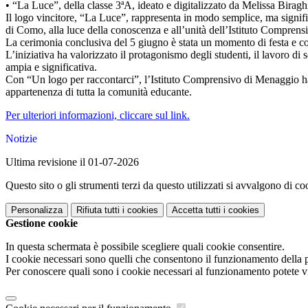
• “La Luce”, della classe 3ªA, ideato e digitalizzato da Melissa Biraghi
Il logo vincitore, “La Luce”, rappresenta in modo semplice, ma significa
di Como, alla luce della conoscenza e all’unità dell’Istituto Comprens
La cerimonia conclusiva del 5 giugno è stata un momento di festa e cond
L’iniziativa ha valorizzato il protagonismo degli studenti, il lavoro d
ampia e significativa.
Con “Un logo per raccontarci”, l’Istituto Comprensivo di Menaggio ha da
appartenenza di tutta la comunità educante.
Per ulteriori informazioni, cliccare sul link.
Notizie
Ultima revisione il 01-07-2026
Questo sito o gli strumenti terzi da questo utilizzati si avvalgono di coo
Personalizza
Rifiuta tutti
i cookies
Accetta tutti
i cookies
Gestione cookie
In questa schermata è possibile scegliere quali cookie consentire.
I cookie necessari sono quelli che consentono il funzionamento della pi
Per conoscere quali sono i cookie necessari al funzionamento potete v