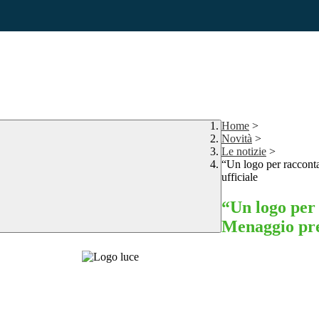
Home
>
Novità
>
Le notizie
>
“Un logo per racconta
ufficiale
“Un logo per 
Menaggio pres