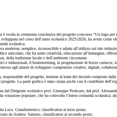
, si è svolta la cerimonia conclusiva del progetto-concorso “Un logo pe
a, sviluppata nel corso dell’anno scolastico 2025/2026, ha avuto come obi
unità scolastica.
va moderna, semplice, riconoscibile e adatta all’utilizzo sul sito istituz
ttico articolato, che ha unito creatività, educazione all’immagine, riflessi
e, della tradizione locale e dell’ambiente circostante.
stici e istituzionali, il brainstorming, la progettazione di bozze cartacee, 
ermesso agli alunni di sviluppare competenze creative, digitali, collabor
 responsabile del progetto, insieme al team dei docenti composto dalla pr
ogetto. La parte grafica è stata curata anche con il contributo dell’es
ta dal Dirigente scolastico prof. Giuseppe Perticaro, dal prof. Alessand
alla votazione popolare, che ha coinvolto l’intera comunità scolastica: al
o da Luca Giandomenico, classificatosi al terzo posto;
izzato da Andrea Saturno, classificatosi al secondo posto;