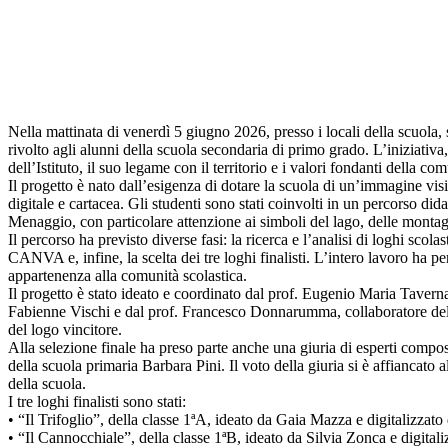
Nella mattinata di venerdì 5 giugno 2026, presso i locali della scuola
rivolto agli alunni della scuola secondaria di primo grado. L’iniziativ
dell’Istituto, il suo legame con il territorio e i valori fondanti della com
Il progetto è nato dall’esigenza di dotare la scuola di un’immagine visi
digitale e cartacea. Gli studenti sono stati coinvolti in un percorso dida
Menaggio, con particolare attenzione ai simboli del lago, delle montagn
Il percorso ha previsto diverse fasi: la ricerca e l’analisi di loghi scola
CANVA e, infine, la scelta dei tre loghi finalisti. L’intero lavoro ha p
appartenenza alla comunità scolastica.
Il progetto è stato ideato e coordinato dal prof. Eugenio Maria Taverna,
Fabienne Vischi e dal prof. Francesco Donnarumma, collaboratore del pr
del logo vincitore.
Alla selezione finale ha preso parte anche una giuria di esperti compos
della scuola primaria Barbara Pini. Il voto della giuria si è affiancato 
della scuola.
I tre loghi finalisti sono stati:
• “Il Trifoglio”, della classe 1ªA, ideato da Gaia Mazza e digitalizzat
• “Il Cannocchiale”, della classe 1ªB, ideato da Silvia Zonca e digital