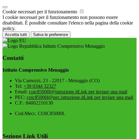
Cookie necessari per il funzionamento
I cookie necessari per il funzionamento non possono essere
disabilitati. È possibile consultare l'elenco nella pagina della cookie
policy.
Accetta tutti
Salva le preferenze
Istituto Comprensivo Menaggio
Contatti
Istituto Comprensivo Menaggio
Via Camozzi, 23 - 22017 - Menaggio (CO)
Tel:
+39 0344 32327
Email:
coic85000l@istruzione.it
Link per inviare una mail
PEC:
coic85000l@pec.istruzione.it
Link per inviare una mail
C.F.: 84002210130
Cod.Mecc. COIC85000L
Sezione Link Utili