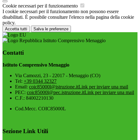
Cookie necessari per il funzionamento
I cookie necessari per il funzionamento non possono essere
disabilitati. È possibile consultare l'elenco nella pagina della cookie
policy.
Accetta tutti
Salva le preferenze
Istituto Comprensivo Menaggio
Contatti
Istituto Comprensivo Menaggio
Via Camozzi, 23 - 22017 - Menaggio (CO)
Tel:
+39 0344 32327
Email:
coic85000l@istruzione.it
Link per inviare una mail
PEC:
coic85000l@pec.istruzione.it
Link per inviare una mail
C.F.: 84002210130
Cod.Mecc. COIC85000L
Sezione Link Utili