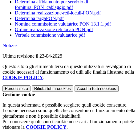
Determina affidamento per servizio di
fornitura_PON_cablaggio.pdf
Determina realizzazione-reti-locali-PON.pdf
Determina targaPON.pdf
Nomina commissione valutatrice PON 13.1.1.pdf
Ordine realizzazione reti locali PON.pdf
Verbale commissione valutatrice.pdf
Notizie
Ultima revisione il 23-04-2025
Questo sito o gli strumenti terzi da questo utilizzati si avvalgono di
cookie necessari al funzionamento ed utili alle finalità illustrate nella
COOKIE POLICY
.
Personalizza
Rifiuta tutti
i cookies
Accetta tutti
i cookies
Gestione cookie
In questa schermata è possibile scegliere quali cookie consentire.
I cookie necessari sono quelli che consentono il funzionamento della
piattaforma e non è possibile disabilitarli.
Per conoscere quali sono i cookie necessari al funzionamento potete
visionare la
COOKIE POLICY
.