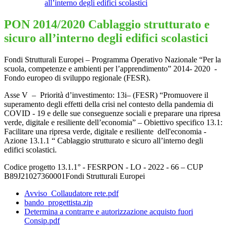
all’interno degli edifici scolastici
PON 2014/2020 Cablaggio strutturato e
sicuro all’interno degli edifici scolastici
Fondi Strutturali Europei – Programma Operativo Nazionale “Per la
scuola, competenze e
ambienti per l’apprendimento” 2014- 2020
-
Fondo europeo di sviluppo regionale (FESR).
Asse V – Priorità d’investimento: 13i– (FESR) “Promuovere il
superamento degli effetti della crisi nel contesto della pandemia di
COVID - 19 e delle sue conseguenze sociali e preparare una ripresa
verde, digitale e resiliente dell’economia” – Obiettivo specifico 13.1:
Facilitare una ripresa verde, digitale e resiliente dell'economia -
Azione 13.1.1 “ Cablaggio strutturato e sicuro all’interno degli
edifici scolastici.
Codice progetto 13.1.1° - FESRPON - LO - 2022 - 66 – CUP
B89J21027360001
Fondi Strutturali Europei
Avviso_Collaudatore rete.pdf
bando_progettista.zip
Determina a contrarre e autorizzazione acquisto fuori
Consip.pdf