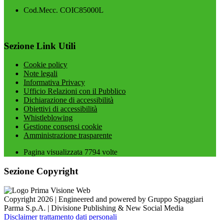
Cod.Mecc. COIC85000L
Sezione Link Utili
Cookie policy
Note legali
Informativa Privacy
Ufficio Relazioni con il Pubblico
Dichiarazione di accessibilità
Obiettivi di accessibilità
Whistleblowing
Gestione consensi cookie
Amministrazione trasparente
Pagina visualizzata
7794
volte
Sezione Copyright
Copyright 2026 | Engineered and powered by Gruppo Spaggiari
Parma S.p.A. | Divisione Publishing & New Social Media
Disclaimer trattamento dati personali