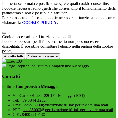
In questa schermata è possibile scegliere quali cookie consentire.
I cookie necessari sono quelli che consentono il funzionamento della
piattaforma e non è possibile disabilitarli.
Per conoscere quali sono i cookie necessari al funzionamento potete
visionare la
COOKIE POLICY
.
Cookie necessari per il funzionamento
I cookie necessari per il funzionamento non possono essere
disabilitati. È possibile consultare l'elenco nella pagina della cookie
policy.
Accetta tutti
Salva le preferenze
Istituto Comprensivo Menaggio
Contatti
Istituto Comprensivo Menaggio
Via Camozzi, 23 - 22017 - Menaggio (CO)
Tel:
+39 0344 32327
Email:
coic85000l@istruzione.it
Link per inviare una mail
PEC:
coic85000l@pec.istruzione.it
Link per inviare una mail
C.F.: 84002210130