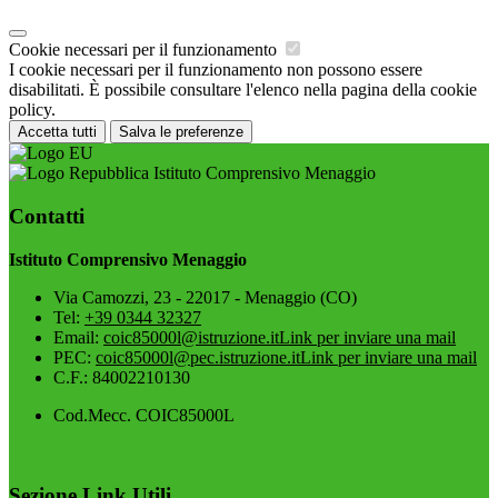
Cookie necessari per il funzionamento
I cookie necessari per il funzionamento non possono essere
disabilitati. È possibile consultare l'elenco nella pagina della cookie
policy.
Accetta tutti
Salva le preferenze
Istituto Comprensivo Menaggio
Contatti
Istituto Comprensivo Menaggio
Via Camozzi, 23 - 22017 - Menaggio (CO)
Tel:
+39 0344 32327
Email:
coic85000l@istruzione.it
Link per inviare una mail
PEC:
coic85000l@pec.istruzione.it
Link per inviare una mail
C.F.: 84002210130
Cod.Mecc. COIC85000L
Sezione Link Utili