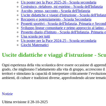
Un poster per la Pace 2025-26 - Scuola secondaria
Costruisco, rielaboro, mi esprimo - Scuola dell'Infanzia
Ascolto, penso, racconto - Scuola dell'Infanzia
Uscite didattiche e viaggi d'istruzione - Scuola dell'Infan
Recupero e potenziamento - Scuola Secondaria
Progetti sportivi - Scuola dell'Infanzia, Primaria e Second
Sviluppo lingue comunitarie e primo approccio al latino 
Progetto diario d'Istituto - Scuola dell'Infanzia, Primaria
Una scuola per tutti
Un poster per la Pace 2024-25 - Scuola secondaria
Giochi Matematici
Uscite didattiche e viaggi d'istruzione - S
Ogni esperienza della vita scolastica deve essere occasione di apprendi
grado, che migliorano l’adattamento alla vita di gruppo, accrescono il
territori e stimolano la capacità di interpretare criticamente l’evoluzio
ambienti, di culture e tradizioni diverse, approfondendo alcune tematich
Notizie
Ultima revisione il 28-10-2025