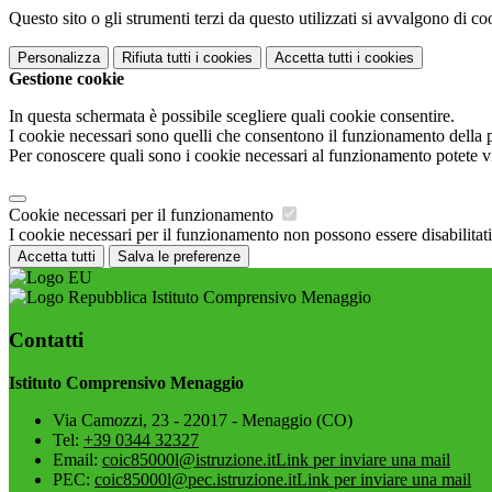
Questo sito o gli strumenti terzi da questo utilizzati si avvalgono di coo
Personalizza
Rifiuta tutti
i cookies
Accetta tutti
i cookies
Gestione cookie
In questa schermata è possibile scegliere quali cookie consentire.
I cookie necessari sono quelli che consentono il funzionamento della pi
Per conoscere quali sono i cookie necessari al funzionamento potete v
Cookie necessari per il funzionamento
I cookie necessari per il funzionamento non possono essere disabilitati.
Accetta tutti
Salva le preferenze
Istituto Comprensivo Menaggio
Contatti
Istituto Comprensivo Menaggio
Via Camozzi, 23 - 22017 - Menaggio (CO)
Tel:
+39 0344 32327
Email:
coic85000l@istruzione.it
Link per inviare una mail
PEC:
coic85000l@pec.istruzione.it
Link per inviare una mail